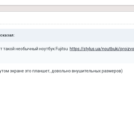
сказал:
т такой необычный ноутбук Fujitsu
https://stylus.ua/noutbuki/proizvod
нутом экране это планшет, довольно внушительных размеров)