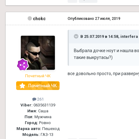
chokc
Опубликовано
27 июля, 2019
В 25.07.2019 в 14:58,
interfera
Выбрала дочке ноут и нашла во
такие выкрутасы
?)
все довольно просто, при развер
Почетный ЧК
261
Viber:
0635631139
Имя:
Саша
Пол:
Мужчина
Город:
Ровно
Марка авто:
Пешеход
Модель:
ГАЗ-13