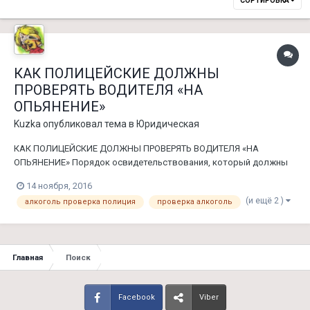
СОРТИРОВКА
КАК ПОЛИЦЕЙСКИЕ ДОЛЖНЫ
ПРОВЕРЯТЬ ВОДИТЕЛЯ «НА
ОПЬЯНЕНИЕ»
Kuzka
опубликовал тема в
Юридическая
КАК ПОЛИЦЕЙСКИЕ ДОЛЖНЫ ПРОВЕРЯТЬ ВОДИТЕЛЯ «НА
ОПЬЯНЕНИЕ» Порядок освидетельствования, который должны
знать водители. Медицинское освидетельствование на
14 ноября, 2016
состояние алкогольного опьянения -является одной из мер
(и ещё 2 )
алкоголь проверка полиция
проверка алкоголь
обеспечения производства по делу об административном
правонарушении. Направление на медицин...
Главная
Поиск
Facebook
Viber