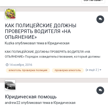
СОРТИРОВКА
КАК ПОЛИЦЕЙСКИЕ ДОЛЖНЫ
ПРОВЕРЯТЬ ВОДИТЕЛЯ «НА
ОПЬЯНЕНИЕ»
Kuzka
опубликовал тема в
Юридическая
КАК ПОЛИЦЕЙСКИЕ ДОЛЖНЫ ПРОВЕРЯТЬ ВОДИТЕЛЯ «НА
ОПЬЯНЕНИЕ» Порядок освидетельствования, который должны
знать водители. Медицинское освидетельствование на
14 ноября, 2016
состояние алкогольного опьянения -является одной из мер
(и ещё 2 )
алкоголь проверка полиция
проверка алкоголь
обеспечения производства по делу об административном
правонарушении. Направление на медицин...
Юридическая помощь
andrew22
опубликовал тема в
Юридическая