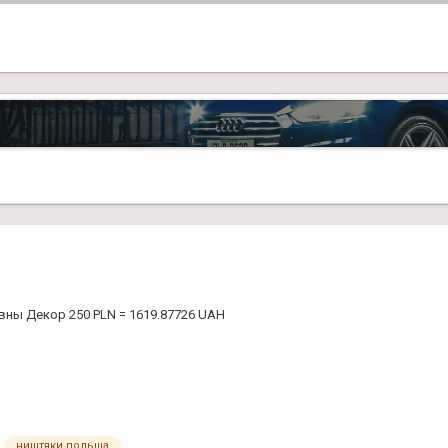
ивны Декор 250 PLN = 1619.87726 UAH
ништяки польша