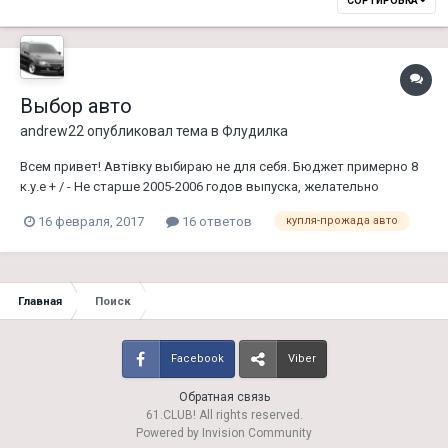
СОРТИРОВКА
Выбор авто
andrew22
опубликовал тема в
Флудилка
Всем привет! Автівку выбираю не для себя. Бюджет примерно 8
к.у.е + / - Не старше 2005-2006 годов выпуска, желательно
передний привод и мотор от 1.5 до 2 В данный момент
16 февраля, 2017
16 ответов
купля-прожада авто
рассматриваю: Opel Vectra C Honda Civic 4D 8 поколения Honda
Accord 7 поколения Skoda Superb, но она постарше в...
Главная
Поиск
Facebook
Viber
Обратная связь
61.CLUB! All rights reserved.
Powered by Invision Community