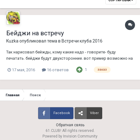
СОРТИРОВКА
Бейджи на встречу
Kuzka
опубликовал тема в
Встречи клуба 2016
Так нарисовал бейжды, кому какие надо - говорите- буду
печатать. бейджи будут двухсторонние. вот пример возможно на
второй стороне имя вашей второй половинки (чтобы не
1
17 мая, 2016
16 ответов
заказ
потерялась) замечания и подсказки по усовершенствованию-
приветствуются Так и не забываем отписывать ко...
Главная
Поиск
Facebook
Viber
Обратная связь
61.CLUB! All rights reserved.
Powered by Invision Community