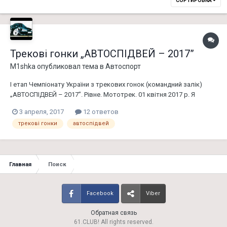
СОРТИРОВКА
Трекові гонки „АВТОСПІДВЕЙ – 2017”
M1shka
опубликовал тема в
Автоспорт
І етап Чемпіонату України з трекових гонок (командний залік)
„АВТОСПІДВЕЙ – 2017”. Рівне. Мототрек. 01 квітня 2017 р. Я
приймав участь як гонщик Повний звіт І етап Чемпіонату України з
3 апреля, 2017
12 ответов
трекових гонок (командний залік) „АВТОСПІДВЕЙ – 2017”. Рівне.
трекові гонки
автоспідвей
Мототрек. 01 квітня 2017 р. 1 квітня 2017 р...
Главная
Поиск
Facebook
Viber
Обратная связь
61.CLUB! All rights reserved.