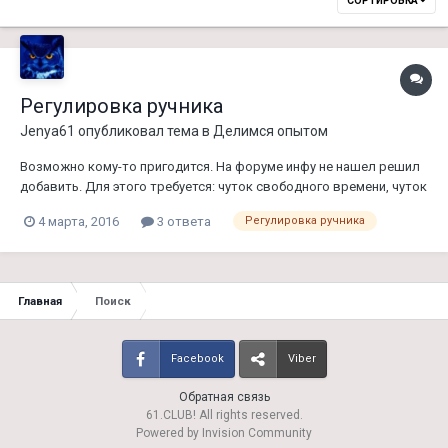
СОРТИРОВКА
Регулировка ручника
Jenya61
опубликовал тема в
Делимся опытом
Возможно кому-то пригодится. На форуме инфу не нашел решил
добавить. Для этого требуется: чуток свободного времени, чуток
терпения, плоская отвертка , фонарик и вывешенная задняя ось
4 марта, 2016
3 ответа
Регулировка ручника
а/м...))) Вывесил заднюю ось.. Попробовал чтоб понимать с
каким усилием прокручиваются колеса - пока ру...
Главная
Поиск
Facebook
Viber
Обратная связь
61.CLUB! All rights reserved.
Powered by Invision Community