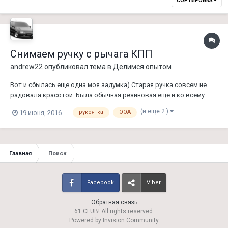
СОРТИРОВКА
Снимаем ручку с рычага КПП
andrew22
опубликовал тема в
Делимся опытом
Вот и сбылась еще одна моя задумка) Старая ручка совсем не
радовала красотой. Была обычная резиновая еще и ко всему
пошарпаная снизу где поджимка задней передачи. Чисто
(и ещё 2 )
19 июня, 2016
рукоятка
ООА
случайно ВК нашел человек продавал только рукоятки без
штока, решено было покупать. Эта в коже и пиктограммы не
затерты. Конечно се...
Главная
Поиск
Facebook
Viber
Обратная связь
61.CLUB! All rights reserved.
Powered by Invision Community