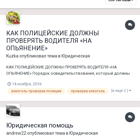
СОРТИРОВКА
КАК ПОЛИЦЕЙСКИЕ ДОЛЖНЫ
ПРОВЕРЯТЬ ВОДИТЕЛЯ «НА
ОПЬЯНЕНИЕ»
Kuzka
опубликовал тема в
Юридическая
КАК ПОЛИЦЕЙСКИЕ ДОЛЖНЫ ПРОВЕРЯТЬ ВОДИТЕЛЯ «НА
ОПЬЯНЕНИЕ» Порядок освидетельствования, который должны
знать водители. Медицинское освидетельствование на
14 ноября, 2016
состояние алкогольного опьянения -является одной из мер
(и ещё 2 )
алкоголь проверка полиция
проверка алкоголь
обеспечения производства по делу об административном
правонарушении. Направление на медицин...
Юридическая помощь
andrew22
опубликовал тема в
Юридическая