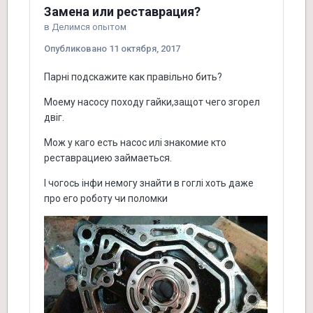
Замена или реставрация?
в
Делимся опытом
Опубликовано
11 октября, 2017
Парні подскажите как правільно бить?
Моему насосу походу гайки,защот чего згорел
двіг.
Мож у каго есть насос илі знакомие кто
реставрациею займаеться.
І чогось інфи немогу знайти в гоглі хоть даже
про его роботу чи поломки