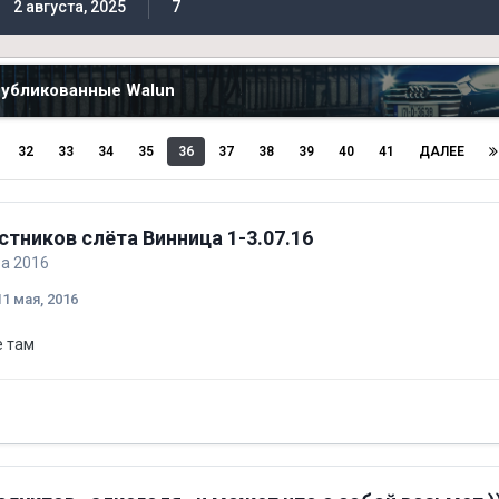
2 августа, 2025
7
публикованные Walun
32
33
34
35
36
37
38
39
40
41
ДАЛЕЕ
стников слёта Винница 1-3.07.16
ба 2016
11 мая, 2016
е там