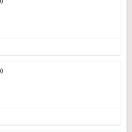
))
))