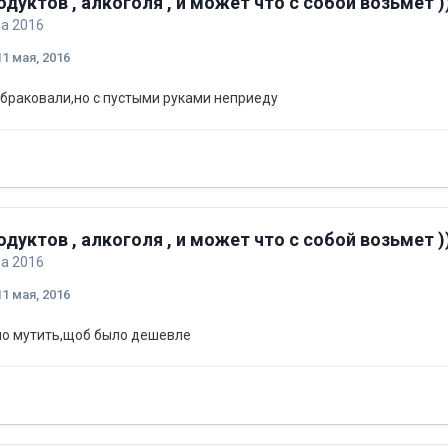
одуктов , алкоголя , и может что с собой возьмет )
ба 2016
11 мая, 2016
,збраковали,но с пустыми руками неприеду
одуктов , алкоголя , и может что с собой возьмет )
ба 2016
11 мая, 2016
но мутить,щоб было дешевле