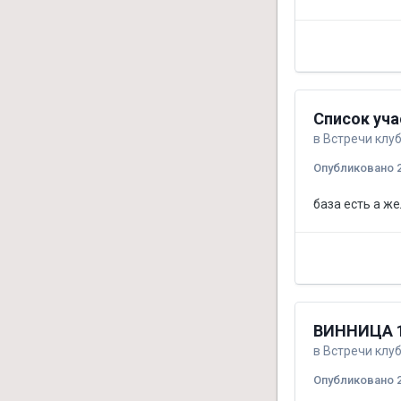
Список уча
в
Встречи клу
Опубликовано
база есть а ж
ВИННИЦА 1
в
Встречи клу
Опубликовано