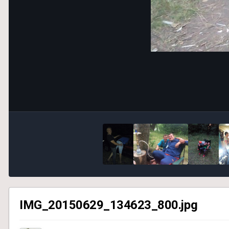
IMG_20150629_134623_800.jpg