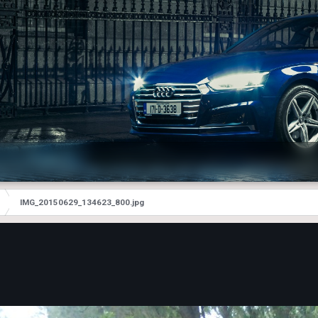
IMG_20150629_134623_800.jpg