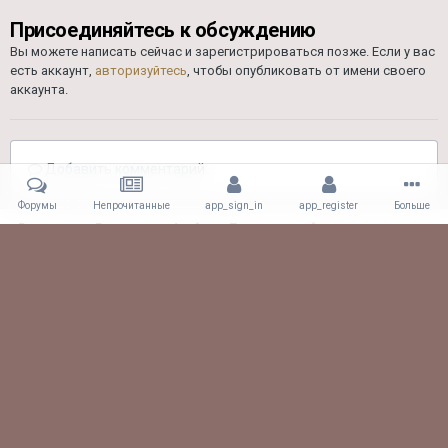
Присоединяйтесь к обсуждению
Вы можете написать сейчас и зарегистрироваться позже. Если у вас
есть аккаунт,
авторизуйтесь
, чтобы опубликовать от имени своего
аккаунта.
Добавить комментарий...
Форумы
Непрочитанные
app_sign_in
app_register
Больше
Главная
Галерея
Альбомы Пользователей
Встреча 2015
DSC 0172 800
Facebook
Viber
Обратная связь
61.CLUB! All rights reserved.
Powered by Invision Community