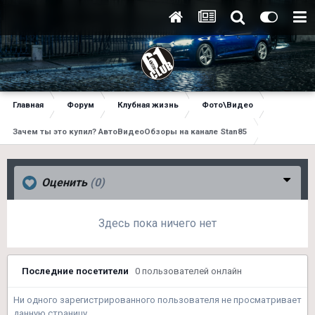
Главная
Форум
Клубная жизнь
Фото\Видео
Зачем ты это купил? АвтоВидеоОбзоры на канале Stan85
Оценить
(0)
Здесь пока ничего нет
Последние посетители
0 пользователей онлайн
Ни одного зарегистрированного пользователя не просматривает
данную страницу