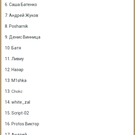
6. Саша Батенко
7. Андрей Жуков
8. Posharnik
9. Денис Винница
10. Батя
11. Ливиу
12. Назар
13. M1shka
Chokc
13.
14. white_zal
15. Script-02
16. Protos Виктор
17. Андрей