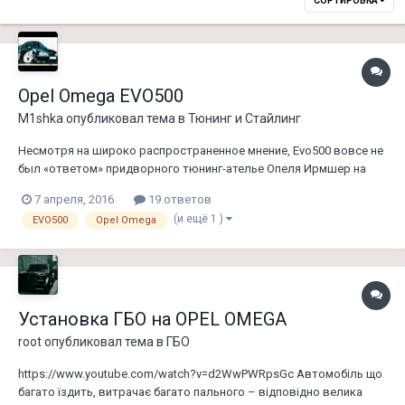
СОРТИРОВКА
Opel Omega EVO500
M1shka
опубликовал тема в
Тюнинг и Стайлинг
Несмотря на широко распространенное мнение, Evo500 вовсе не
был «ответом» придворного тюнинг-ателье Опеля Ирмшер на
совместный проект Lotus и Opel — Lotus Omega. В
7 апреля, 2016
19 ответов
действительности, своим существованием Evo500 был обязан
(и ещё 1 )
EVO500
Opel Omega
участию Опеля в гоночной серии DTM в девяностые годы, вернее
— существованию в...
Установка ГБО на OPEL OMEGA
root
опубликовал тема в
ГБО
https://www.youtube.com/watch?v=d2WwPWRpsGc Автомобіль що
багато їздить, витрачає багато пального – відповідно велика