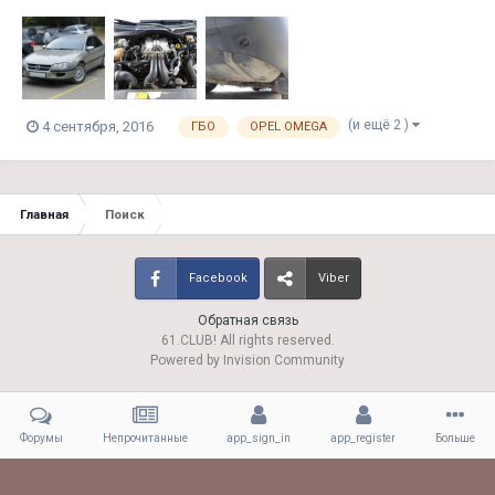
частина витрат власника це пальне. Щоб заощадити на пальному
люди масово стали переобладнувати свої автомобілі на газ. Цей
вид палива значно дешевший за бензин, тому для людей які д...
(и ещё 2 )
4 сентября, 2016
ГБО
OPEL OMEGA
Главная
Поиск
Facebook
Viber
Обратная связь
61.CLUB! All rights reserved.
Powered by Invision Community
Форумы
Непрочитанные
app_sign_in
app_register
Больше