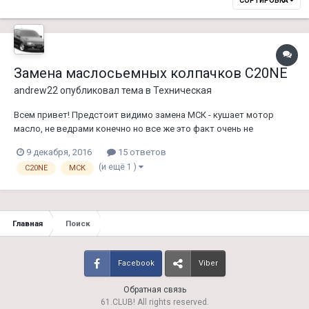
СОРТИРОВКА
Замена маслосьемных колпачков C20NE
andrew22
опубликовал тема в
Техническая
Всем привет! Предстоит видимо замена МСК - кушает мотор
масло, не ведрами конечно но все же это факт очень не
приятный для меня. В городе еще ничего, а выезжал на трассу и
9 декабря, 2016
15 ответов
понимаю что на высоких оборотах это происходит. Компрессия в
(и ещё 1 )
C20NE
МСК
порядке - в каждом горшке в раене 13 атм и разброс не большой.
Мо...
Главная
Поиск
Facebook
Viber
Обратная связь
61.CLUB! All rights reserved.