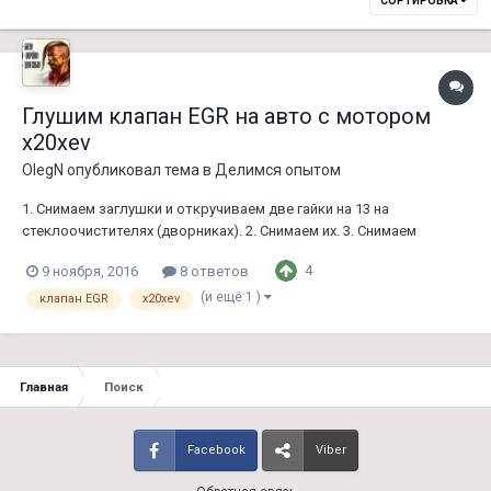
СОРТИРОВКА
Глушим клапан EGR на авто с мотором
x20xev
OlegN
опубликовал тема в
Делимся опытом
1. Снимаем заглушки и откручиваем две гайки на 13 на
стеклоочистителях (дворниках). 2. Снимаем их. 3. Снимаем
пластиковую декоративную накладку под лобовым стеклом. 4.
4
9 ноября, 2016
8 ответов
Торксом на Т45 откручиваем два винта крепления клапана Вон
наш подопытный 2048x1536(1.28 MB) 5. Отключаем от него
(и ещё 1 )
клапан EGR
x20xev
разъем и один...
Главная
Поиск
Facebook
Viber