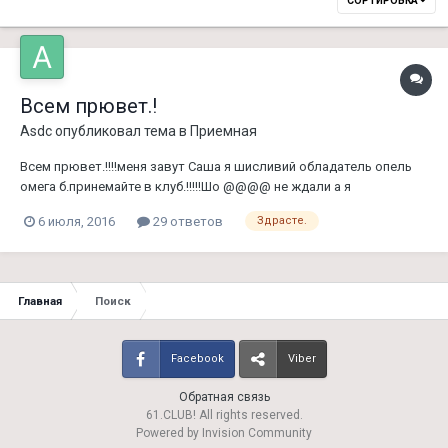
СОРТИРОВКА
Всем прювет.!
Asdc
опубликовал тема в
Приемная
Всем прювет.!!!!меня завут Саша я шисливий обладатель опель
омега б.принемайте в клуб.!!!!!Шо @@@@ не ждали а я
припьорса.!!!!!!!!! Гыыыыыы.
6 июля, 2016
29 ответов
Здрасте.
Главная
Поиск
Facebook
Viber
Обратная связь
61.CLUB! All rights reserved.
Powered by Invision Community