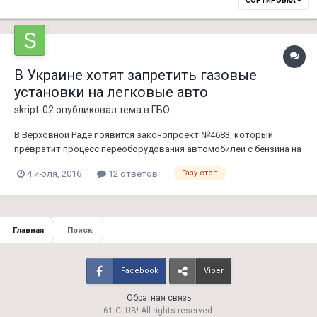
СОРТИРОВКА
В Украине хотят запретить газовые
установки на легковые авто
skript-02
опубликовал тема в
ГБО
В Верховной Раде появится законопроект №4683, который
превратит процесс переоборудования автомобилей с бензина на
газ в настоящий ад. Если утвердят данный законопроект, то
4 июля, 2016
12 ответов
Газу стоп
владельцам автомобилей придется очень худо. Для легальной
установки нужно будет отправить запрос в центральный офис
производите...
Главная
Поиск
Facebook
Viber
Обратная связь
61.CLUB! All rights reserved.