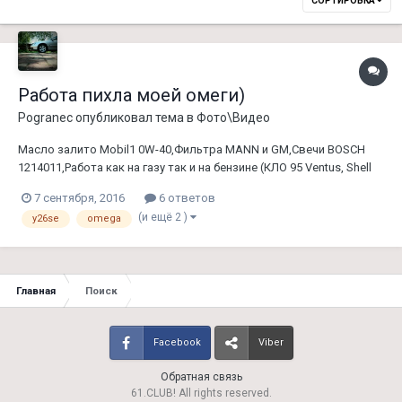
СОРТИРОВКА
Работа пихла моей омеги)
Pogranec
опубликовал тема в
Фото\Видео
Масло залито Mobil1 0W-40,Фильтра MANN и GM,Свечи BOSCH
1214011,Работа как на газу так и на бензине (КЛО 95 Ventus, Shell
95, LPG KLO).https://www.youtube.com/watch?v=O3vAVqBd9mI
7 сентября, 2016
6 ответов
(и ещё 2 )
y26se
omega
Главная
Поиск
Facebook
Viber
Обратная связь
61.CLUB! All rights reserved.