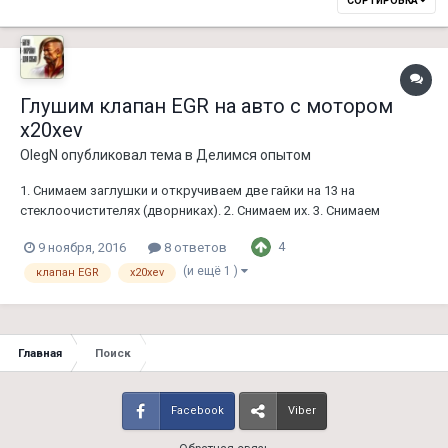
СОРТИРОВКА
Глушим клапан EGR на авто с мотором
x20xev
OlegN
опубликовал тема в
Делимся опытом
1. Снимаем заглушки и откручиваем две гайки на 13 на
стеклоочистителях (дворниках). 2. Снимаем их. 3. Снимаем
пластиковую декоративную накладку под лобовым стеклом. 4.
4
9 ноября, 2016
8 ответов
Торксом на Т45 откручиваем два винта крепления клапана Вон
наш подопытный 2048x1536(1.28 MB) 5. Отключаем от него
(и ещё 1 )
клапан EGR
x20xev
разъем и один...
Главная
Поиск
Facebook
Viber