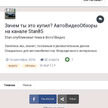
СОРТИРОВКА
Зачем ты это купил? АвтоВидеоОбзоры
на канале Stan85
Stan
опубликовал тема в
Фото\Видео
Занялись мы, значит, полезным и увлекательным делом
Специально для автомобилистов. Впереди много интересных
обзоров - подписывайтесь на наш канал на YouTube:
1
14 сентября, 2016
52 ответа
https://www.youtube.com/user/atlichnatv?sub_confirmation=1
:clapping:
(и ещё 2 )
видео
обзоры
Главная
Поиск
Facebook
Viber