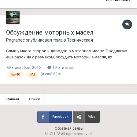
СОРТИРОВКА
Обсуждение моторных масел
Pogranec
опубликовал тема в
Техническая
Слышу много споров и доводов о моторном масле. Предлагаю
еще разок,да с размахом, обсудить моторные масли, их
преимуществаи и недостатки. Почему,что и как. Ведь масла мы
3 декабря, 2016
19 ответов
выбираем не только по цене и названию?
(и ещё 8 )
5w-40
GM
Главная
Поиск
Facebook
Viber
Обратная связь
61.CLUB! All rights reserved.