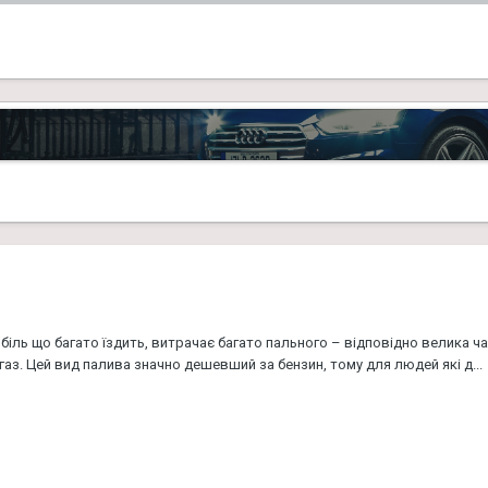
ь що багато їздить, витрачає багато пального – відповідно велика ч
аз. Цей вид палива значно дешевший за бензин, тому для людей які д...