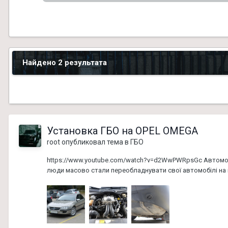
Найдено 2 результата
Установка ГБО на OPEL OMEGA
root
опубликовал тема в
ГБО
https://www.youtube.com/watch?v=d2WwPWRpsGc Автомобіл
люди масово стали переобладнувати свої автомобілі на г