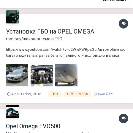
СОРТИРОВКА
Установка ГБО на OPEL OMEGA
root
опубликовал тема в
ГБО
https://www.youtube.com/watch?v=d2WwPWRpsGc Автомобіль що
багато їздить, витрачає багато пального – відповідно велика
частина витрат власника це пальне. Щоб заощадити на пальному
люди масово стали переобладнувати свої автомобілі на газ. Цей
вид палива значно дешевший за бензин, тому для людей які д...
(и ещё 2 )
4 сентября, 2016
ГБО
OPEL OMEGA
Opel Omega EVO500