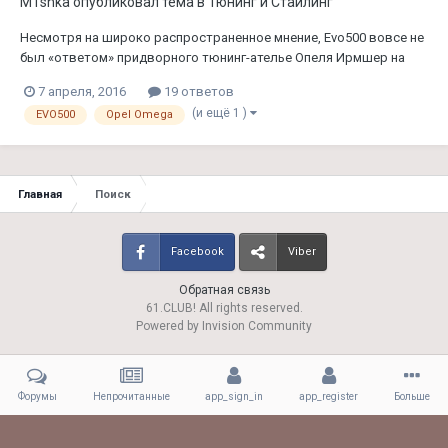
M1shka
опубликовал тема в
Тюнинг и Стайлинг
Несмотря на широко распространенное мнение, Evo500 вовсе не
был «ответом» придворного тюнинг-ателье Опеля Ирмшер на
совместный проект Lotus и Opel — Lotus Omega. В
7 апреля, 2016
19 ответов
действительности, своим существованием Evo500 был обязан
(и ещё 1 )
EVO500
Opel Omega
участию Опеля в гоночной серии DTM в девяностые годы, вернее
— существованию в...
Главная
Поиск
Facebook
Viber
Обратная связь
61.CLUB! All rights reserved.
Powered by Invision Community
Форумы
Непрочитанные
app_sign_in
app_register
Больше