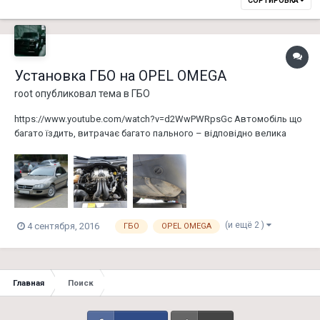
СОРТИРОВКА
Установка ГБО на OPEL OMEGA
root
опубликовал тема в
ГБО
https://www.youtube.com/watch?v=d2WwPWRpsGc Автомобіль що
багато їздить, витрачає багато пального – відповідно велика
частина витрат власника це пальне. Щоб заощадити на пальному
люди масово стали переобладнувати свої автомобілі на газ. Цей
вид палива значно дешевший за бензин, тому для людей які д...
(и ещё 2 )
4 сентября, 2016
ГБО
OPEL OMEGA
Главная
Поиск