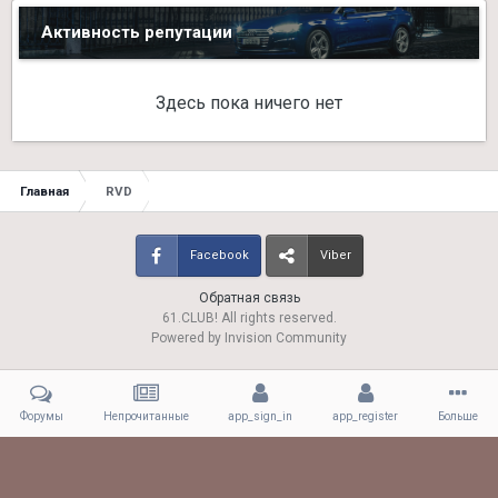
Активность репутации
Здесь пока ничего нет
Главная
RVD
Facebook
Viber
Обратная связь
61.CLUB! All rights reserved.
Powered by Invision Community
Форумы
Непрочитанные
app_sign_in
app_register
Больше