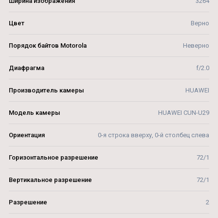
Ширина изображения
3264
Цвет
Верно
Порядок байтов Motorola
Неверно
Диафрагма
f/2.0
Производитель камеры
HUAWEI
Модель камеры
HUAWEI CUN-U29
Ориентация
0-я строка вверху, 0-й столбец слева
Горизонтальное разрешение
72/1
Вертикальное разрешение
72/1
Разрешение
2