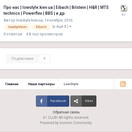
Про нас | lowstyle.kiev.ua | Eibach | Bilstein | H&R | MTS
technics | Powerflex | BBS | и др.
Автор
lowstyle.kiev.ua
,
14 ноября, 2016
(и ещё 8 )
lowstylekiev
Eibach
0
ответов
4.8 тыс
просмотров
Подписчики
0
Главная
Наши партнеры
LowStyle
Facebook
Viber
Обратная связь
61.CLUB! All rights reserved.
Powered by Invision Community