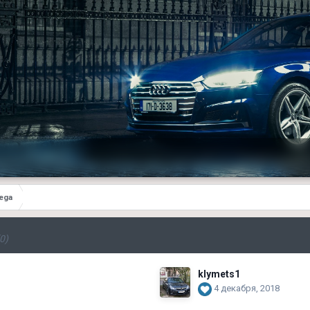
ega
0)
klymets1
4 декабря, 2018