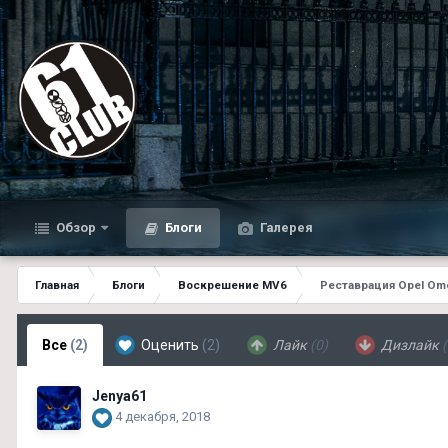
Обзор
Блоги
Галерея
Главная
Блоги
Воскрешение MV6
Реставрация Opel Om
Все
(2)
Оценить
(2)
Лайк
(0)
Дизлайк
(
Jenya61
4 декабря, 2018