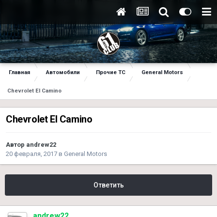
Главная
Автомобили
Прочие ТС
General Motors
Chevrolet El Camino
Chevrolet El Camino
Автор
andrew22
20 февраля, 2017
в
General Motors
Ответить
andrew22