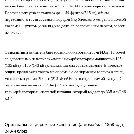
можно было охарактеризовать Chevrolet El Camino первого поколения.
Полезная нагрузка составляла до 1150 фунтов (515 кг), объем
перевозимого груза составлял порядка 1 кубического метра при полной
массе 4900 фунтов (2200 кг), что даже по современным меркам, совсем
не плохо.
Стандартный двигатель был восьмицилиндровый 283-й (4,6л) Turbo-jet
со сдвоенным или четырехкамерным карбюратором мощностью 185
(135 кВт) и 195 (143 кВт) лошадиных сил соответственно. В качестве
опции, предлагался такого же объема, но со впрыском топлива Ramjet,
мощностью уже до 290 л.с (213 кВт)! Но, это еще не самый "могучий"
блок, самый-самый это 348-й (5,7 л) с нетрадиционной,
трехкарбюраторной системой питания, который выдает до 335 л.с (246
кВт).
Оригинальные дорожные испытания (автомобиль 1959года,
348-й блок):