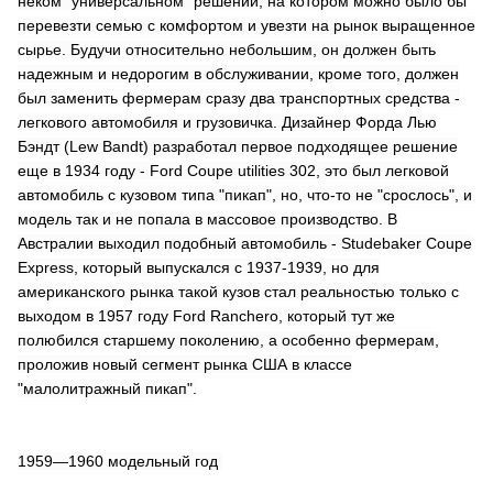
неком "универсальном" решении, на котором можно было бы
перевезти семью с комфортом и увезти на рынок выращенное
сырье. Будучи относительно небольшим, он должен быть
надежным и недорогим в обслуживании, кроме того, должен
был заменить фермерам сразу два транспортных средства -
легкового автомобиля и грузовичка. Дизайнер Форда Лью
Бэндт (Lew Bandt) разработал первое подходящее решение
еще в 1934 году - Ford Coupe utilities 302, это был легковой
автомобиль с кузовом типа "пикап", но, что-то не "срослось", и
модель так и не попала в массовое производство. В
Австралии выходил подобный автомобиль - Studebaker Coupe
Express, который выпускался с 1937-1939, но для
американского рынка такой кузов стал реальностью только с
выходом в 1957 году Ford Ranchero, который тут же
полюбился старшему поколению, а особенно фермерам,
проложив новый сегмент рынка США в классе
"малолитражный пикап".
1959—1960 модельный год