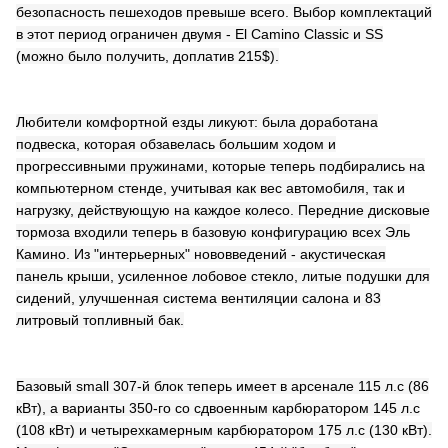
безопасность пешеходов превыше всего. Выбор комплектаций
в этот период ограничен двумя - El Camino Classic и SS
(можно было получить, доплатив 215$).
Любители комфортной езды ликуют: была доработана
подвеска, которая обзавелась большим ходом и
прогрессивными пружинами, которые теперь подбирались на
компьютерном стенде, учитывая как вес автомобиля, так и
нагрузку, действующую на каждое колесо. Передние дисковые
тормоза входили теперь в базовую конфигурацию всех Эль
Камино. Из "интерьерных" нововведений - акустическая
панель крыши, усиленное лобовое стекло, литые подушки для
сидений, улучшенная система вентиляции салона и 83
литровый топливный бак.
Базовый small 307-й блок теперь имеет в арсенале 115 л.с (86
кВт), а варианты 350-го со сдвоенным карбюратором 145 л.с
(108 кВт) и четырехкамерным карбюратором 175 л.с (130 кВт).