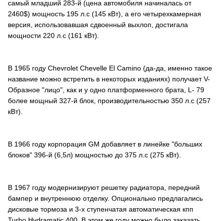
самый младший 283-й (цена автомобиля начиналась от
2460$) мощность 195 л.с (145 кВт), а его четырехкамерная
версия, использовавшая сдвоенный выхлоп, достигала
мощности 220 л.с (161 кВт).
В 1965 году Chevrolet Chevelle El Camino (да-да, именно такое
название можно встретить в некоторых изданиях) получает V-
Образное "лицо", как и у одно платформенного брата, L- 79
более мощный 327-й блок, производительностью 350 л.с (257
кВт).
В 1966 году корпорация GM добавляет в линейке "больших
блоков" 396-й (6,5л) мощностью до 375 л.с (275 кВт).
В 1967 году модернизируют решетку радиатора, передний
бампер и внутреннюю отделку. Опционально предлагались
дисковые тормоза и 3-х ступенчатая автоматическая кпп
Turbo Hydramatic 400. В этом же году можно было заказать