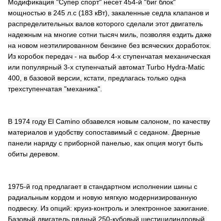
Модификация "Супер спорт" несет 454-й "биг блок"
мощностью в 245 л.с (183 кВт), закаленные седла клапанов и
распределительных валов которого сделали этот двигатель
надежным на многие сотни тысяч миль, позволяя ездить даже
на новом неэтилированном бензине без всяческих доработок.
Из коробок передач - на выбор 4-х ступенчатая механическая
или популярный 3-х ступенчатый автомат Turbo Hydra-Matic
400, в базовой версии, кстати, предлагась только одна
трехступенчатая "механика".
В 1974 году El Camino обзавелся новым салоном, по качеству
материалов и удобству сопоставимый с седаном. Дверные
панели наряду с приборной панелью, как опция могут быть
обиты деревом.
1975-й год предлагает в стандартном исполнении шины с
радиальным кордом и новую мягкую модернизированную
подвеску. Из опций: круиз-контроль и электронное зажигание.
Базовый двигатель рядный 250-кубовый шестицилиндровый,