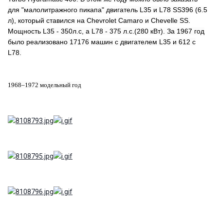
для "малолитражного пикапа" двигатель L35 и L78 SS396 (6.5
л), который ставился на Chevrolet Camaro и Chevelle SS.
Мощность L35 - 350л.с, а L78 - 375 л.с.(280 кВт). За 1967 год
было реализовано 17176 машин с двигателем L35 и 612 с
L78.
1968–1972 модельный год