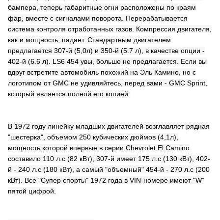
бампера, теперь габаритные огни расположены по краям
фар, вместе с сигналами поворота. Перерабатывается
система контроля отработанных газов. Компрессия двигателя,
как и мощность, падает. Стандартным двигателем
предлагается 307-й (5,0л) и 350-й (5.7 л), в качестве опции -
402-й (6.6 л). LS6 454 увы, больше не предлагается. Если вы
вдруг встретите автомобиль похожий на Эль Камино, но с
логотипом от GMC не удивляйтесь, перед вами - GMC Sprint,
который является полной его копией.
В 1972 году линейку младших двигателей возглавляет рядная
"шестерка", объемом 250 кубических дюймов (4,1л),
мощность которой впервые в серии Chevrolet El Camino
составило 110 л.с (82 кВт), 307-й имеет 175 л.с (130 кВт), 402-
й - 240 л.с (180 кВт), а самый "объемный" 454-й - 270 л.с (200
кВт). Все "Супер спорты" 1972 года в VIN-номере имеют "W"
пятой цифрой.