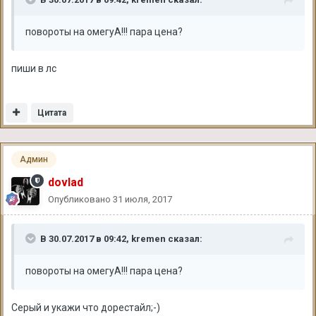
повороты на омегуА!!! пара цена?
пиши в лс
Цитата
Админ
dovlad
Опубликовано
31 июля, 2017
В 30.07.2017 в 09:42, kremen сказал:
повороты на омегуА!!! пара цена?
Серый и укажи что дорестайл;-)