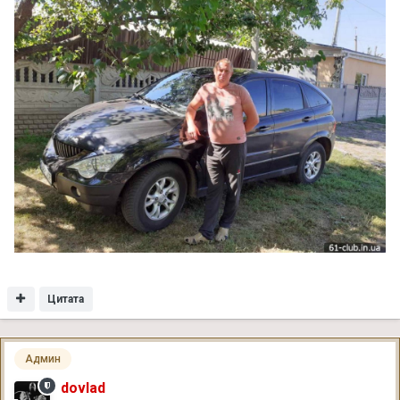
Цитата
Админ
dovlad