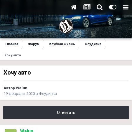
Главная
Форум
Клубная жизнь
Флудилка
Хочу авто
Хочу авто
Автор
Walun
19 февраля, 2020
в
Флудилка
Ответить
Walun