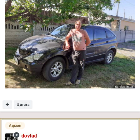
Цитата
Админ
dovlad