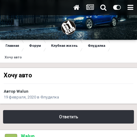
Главная
Форум
Клубная жизнь
Флудилка
Хочу авто
Хочу авто
Автор
Walun
19 февраля, 2020
в
Флудилка
Ответить
Walun