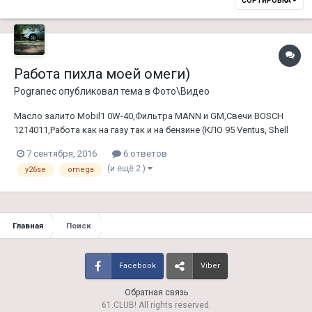
СОРТИРОВКА
Работа пихла моей омеги)
Pogranec
опубликовал тема в
Фото\Видео
Масло залито Mobil1 0W-40,Фильтра MANN и GM,Свечи BOSCH
1214011,Работа как на газу так и на бензине (КЛО 95 Ventus, Shell
95, LPG KLO).https://www.youtube.com/watch?v=O3vAVqBd9mI
7 сентября, 2016
6 ответов
(и ещё 2 )
y26se
omega
Главная
Поиск
Facebook
Viber
Обратная связь
61.CLUB! All rights reserved.