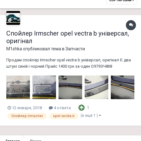
СОРТИРОВКА
Спойлер Irmscher opel vectra b універсал,
оригінал
M1shka
опубликовал тема в
Запчасти
Продам спойлер Irmscher opel vectra b універсал, оригінал Є два
штукі синій і чорний Прайс 1400 грн за один О979ЗЧ8ІІ8
1
12 января, 2018
4 ответа
(и ещё 1 )
Спойлер Irmscher
opel vectra b
Главная
Поиск